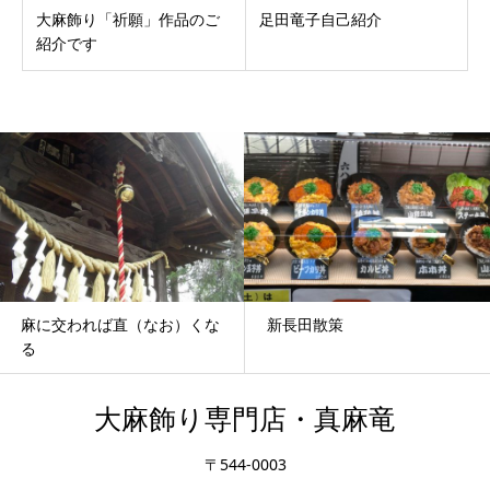
大麻飾り「祈願」作品のご
足田竜子自己紹介
紹介です
麻に交われば直（なお）くな
新長田散策
る
大麻飾り専門店・真麻竜
〒544-0003