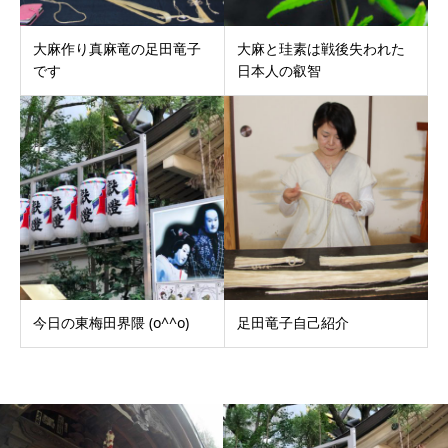
大麻作り真麻竜の足田竜子
大麻と珪素は戦後失われた
です
日本人の叡智
今日の東梅田界隈 (o^^o)
足田竜子自己紹介