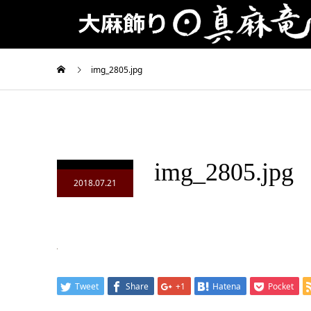
img_2805.jpg
img_2805.jpg
2018.07.21
Tweet
Share
+1
Hatena
Pocket