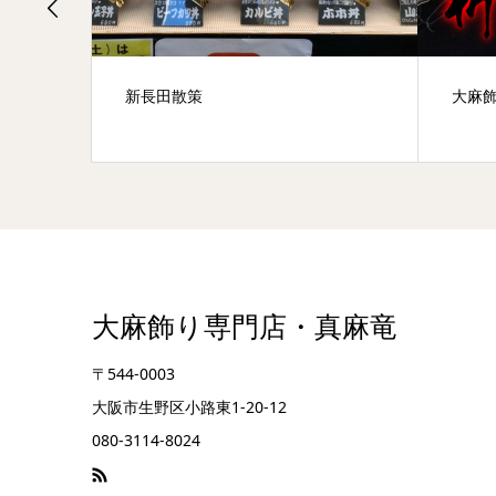
す
新長田散策
大麻
大麻飾り専門店・真麻竜
〒544-0003
大阪市生野区小路東1-20-12
080-3114-8024