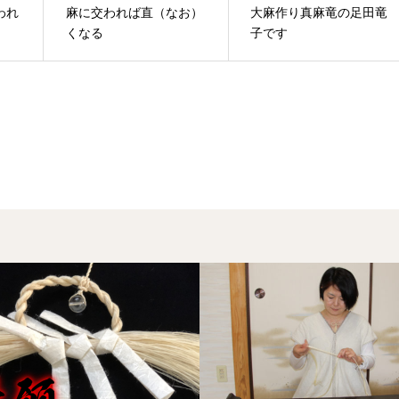
われ
麻に交われば直（なお）
大麻作り真麻竜の足田竜
くなる
子です