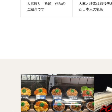
大麻飾り「祈願」作品の
大麻と珪素は戦後失
ご紹介です
た日本人の叡智