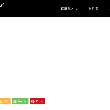
真麻竜とは
運営者
RSS
feedly
Pin it