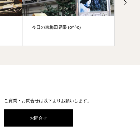
今日の東梅田界隈 (o^^o)
大麻と
叡智
ご質問・お問合せは以下よりお願いします。
お問合せ