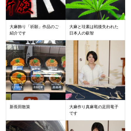
大麻飾り「祈願」作品のご
大麻と珪素は戦後失われた
紹介です
日本人の叡智
新長田散策
大麻作り真麻竜の足田竜子
です