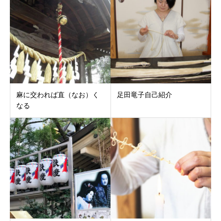
麻に交われば直（なお）く
足田竜子自己紹介
なる