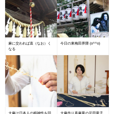
麻に交われば直（なお）く
今日の東梅田界隈 (o^^o)
なる
大麻は日本人の精神性を回
大麻作り真麻竜の足田竜子