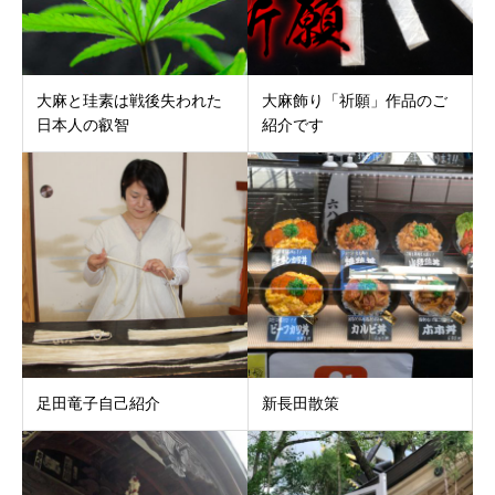
大麻と珪素は戦後失われた
大麻飾り「祈願」作品のご
日本人の叡智
紹介です
足田竜子自己紹介
新長田散策