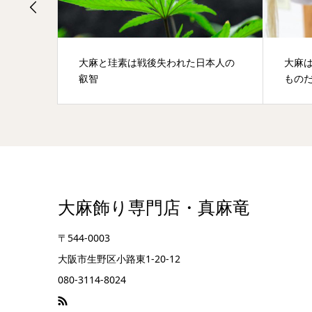
す
大麻と珪素は戦後失われた日本人の
大麻
叡智
もの
大麻飾り専門店・真麻竜
〒544-0003
大阪市生野区小路東1-20-12
080-3114-8024