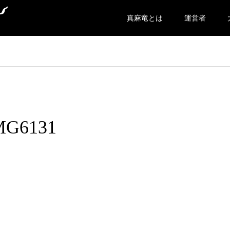
真麻竜とは
運営者
MG6131