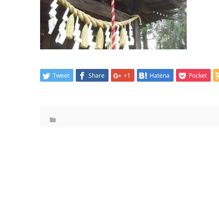
Tweet
Share
+1
Hatena
Pocket