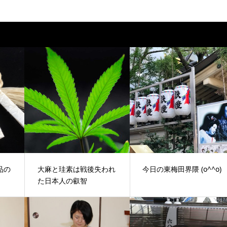
品の
大麻と珪素は戦後失われ
今日の東梅田界隈 (o^^o)
た日本人の叡智