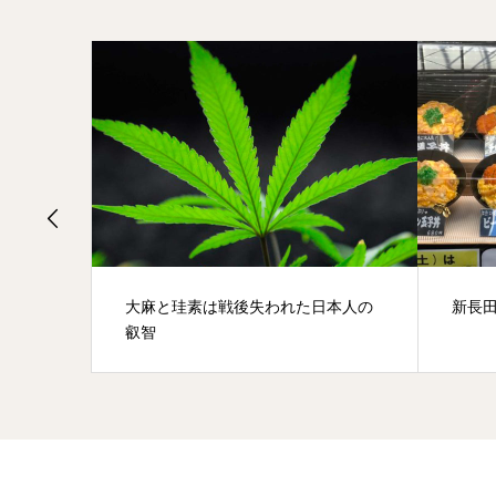
大麻と珪素は戦後失われた日本人の
新長
叡智