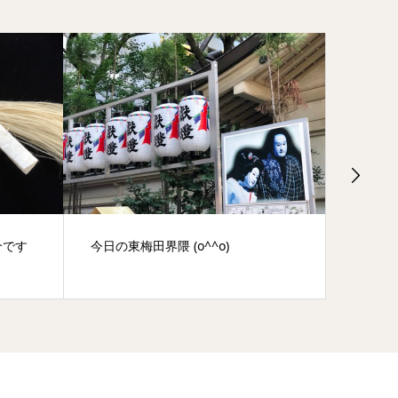
介です
今日の東梅田界隈 (o^^o)
大麻は
ものだ